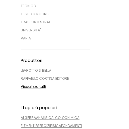
TECNICO
TEST-CONCORSI
TRASPORTI STRAD
UNIVERSITA'
VARIA
Produttori
LEVROTTO & BELLA
RAFFAELLO CORTINA EDITORE
Visualizza tutti
I tag più popolari
ALGEBRA
ANALISI
CALCOLO
CHIMICA
ELEMENTI
ESERCIZI
FISICA
FONDAMENTI