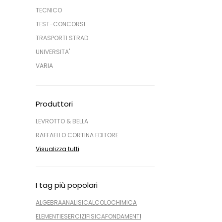
TECNICO
TEST-CONCORSI
TRASPORTI STRAD
UNIVERSITA'
VARIA
Produttori
LEVROTTO & BELLA
RAFFAELLO CORTINA EDITORE
Visualizza tutti
I tag più popolari
ALGEBRA
ANALISI
CALCOLO
CHIMICA
ELEMENTI
ESERCIZI
FISICA
FONDAMENTI